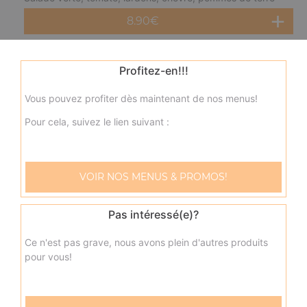
8.90
€
Salade norvégienne
Profitez-en!!!
Salade verte, tomate, saumon, citron
Vous pouvez profiter dès maintenant de nos menus!
8.90
€
Pour cela, suivez le lien suivant :
VOIR NOS MENUS & PROMOS!
Pas intéressé(e)?
Ce n'est pas grave, nous avons plein d'autres produits
pour vous!