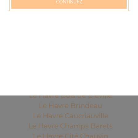
CONTINUEZ
57 rue Verdun
76600 LE HAVRE
Mentions légales
QUARTIERS PROCHES
Le Havre Acacias
Le Havre Aplemont
Le Havre Bléville
Le Havre Bois de Bléville
Le Havre Brindeau
Le Havre Caucriauville
Le Havre Champs Barets
Le Havre Cité Chauvin