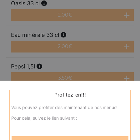
Oasis 33 cl
2.00
€
Eau minérale 33 cl
2.00
€
Pepsi 1,5l
3.50
€
Profitez-en!!!
Fanta 1,25l
Vous pouvez profiter dès maintenant de nos menus!
3.50
€
Pour cela, suivez le lien suivant :
Orangina 1,5l