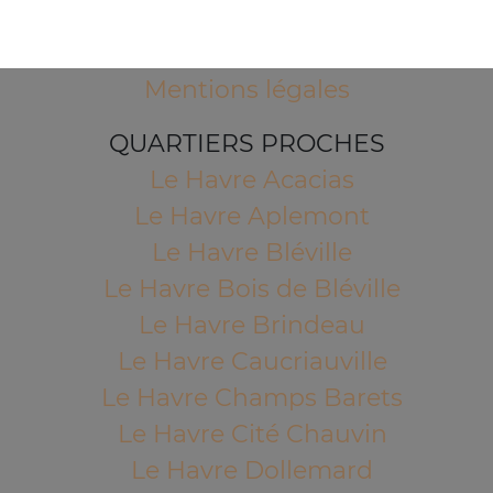
76600 LE HAVRE
Mentions légales
QUARTIERS PROCHES
Le Havre Acacias
Le Havre Aplemont
Le Havre Bléville
Le Havre Bois de Bléville
Le Havre Brindeau
Le Havre Caucriauville
Le Havre Champs Barets
Le Havre Cité Chauvin
Le Havre Dollemard