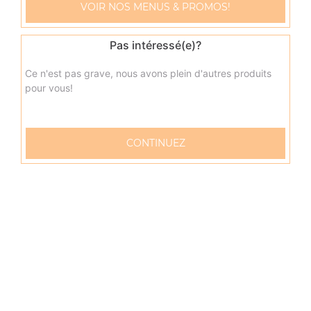
3.50
€
VOIR NOS MENUS & PROMOS!
Pas intéressé(e)?
Maxi oasis 2l
4.00
€
Ce n'est pas grave, nous avons plein d'autres produits
pour vous!
CONTINUEZ
57 rue Verdun