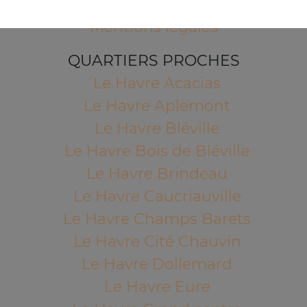
Mentions légales
QUARTIERS PROCHES
Le Havre Acacias
Le Havre Aplemont
Le Havre Bléville
Le Havre Bois de Bléville
Le Havre Brindeau
Le Havre Caucriauville
Le Havre Champs Barets
Le Havre Cité Chauvin
Le Havre Dollemard
Le Havre Eure