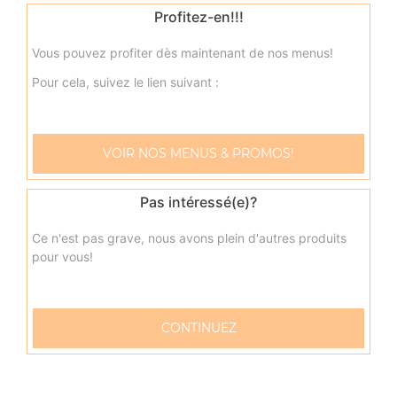
Profitez-en!!!
9.50
€
Vous pouvez profiter dès maintenant de nos menus!
neptune junior
Pour cela, suivez le lien suivant :
Base sauce tomate, mozzarella, thon, pommes de terre,
oeuf
9.50
€
VOIR NOS MENUS & PROMOS!
napolitaine junior
Pas intéressé(e)?
Base sauce tomate, mozzarella, anchois, câpres, olives
Ce n'est pas grave, nous avons plein d'autres produits
9.50
€
pour vous!
pacifico junior
CONTINUEZ
Base sauce tomate, mozzarella, saumon fumé, oeufs de
lump, crème fraîche, citron
9.50
€