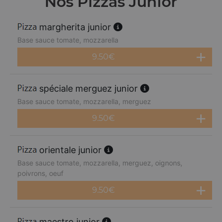
Nos Pizzas Junior
margherita junior
Base sauce tomate, mozzarella
9.50
€
spéciale merguez junior
Base sauce tomate, mozzarella, merguez
9.50
€
orientale junior
Base sauce tomate, mozzarella, merguez, oignons,
poivrons, oeuf
9.50
€
maestro junior