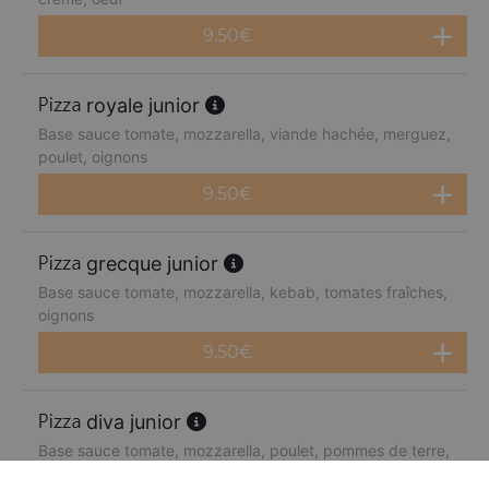
9.50
€
royale junior
Base sauce tomate, mozzarella, viande hachée, merguez,
poulet, oignons
9.50
€
grecque junior
Base sauce tomate, mozzarella, kebab, tomates fraîches,
oignons
9.50
€
diva junior
Base sauce tomate, mozzarella, poulet, pommes de terre,
chèvre