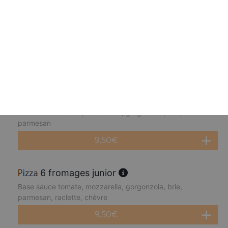
fruits de mer junior
Base sauce tomate, mozzarella, cocktail de fruits de mer,
citron
9.50
€
4 fromages junior
Base sauce tomate, mozzarella, gorgonzola, brie,
parmesan
9.50
€
6 fromages junior
Base sauce tomate, mozzarella, gorgonzola, brie,
parmesan, raclette, chèvre
9.50
€