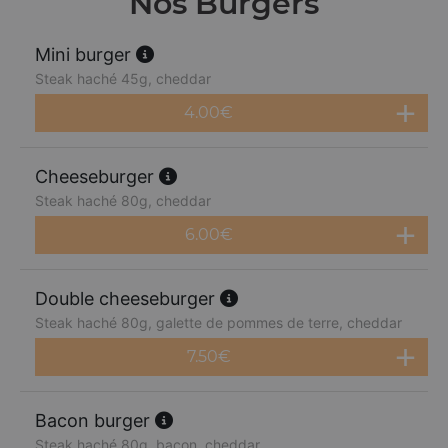
Nos Burgers
Mini burger
Steak haché 45g, cheddar
4.00
€
Cheeseburger
Steak haché 80g, cheddar
6.00
€
Double cheeseburger
Steak haché 80g, galette de pommes de terre, cheddar
7.50
€
Bacon burger
Steak haché 80g, bacon, cheddar