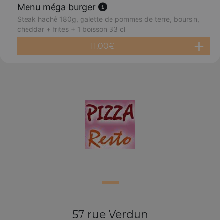
Menu méga burger
Steak haché 180g, galette de pommes de terre, boursin,
cheddar + frites + 1 boisson 33 cl
11.00
€
57 rue Verdun