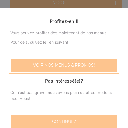
7.00
€
Menu double cheeseburger
Profitez-en!!!
Steak haché 80g, galette de pommes de terre, cheddar
Vous pouvez profiter dès maintenant de nos menus!
+ frites + 1 boisson 33 cl
Pour cela, suivez le lien suivant :
8.50
€
Menu bacon burger
VOIR NOS MENUS & PROMOS!
Steak haché 80g, bacon, cheddar + frites + 1 boisson 33
cl
Pas intéressé(e)?
8.00
€
Ce n'est pas grave, nous avons plein d'autres produits
pour vous!
Menu boursin burger
Steak haché 80g, boursin, cheddar + frites + 1 boisson
33 cl
CONTINUEZ
8.00
€