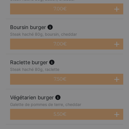
7.00
€
Boursin burger
Steak haché 80g, boursin, cheddar
7.00
€
Raclette burger
Steak haché 80g, raclette
7.50
€
Végétarien burger
Galette de pommes de terre, cheddar
5.50
€