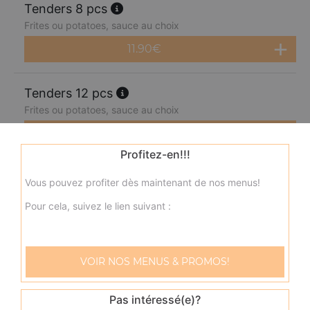
Tenders 8 pcs
Frites ou potatoes, sauce au choix
11.90
€
Tenders 12 pcs
Frites ou potatoes, sauce au choix
14.90
€
Profitez-en!!!
Onion rings 10 pcs
Vous pouvez profiter dès maintenant de nos menus!
Frites ou potatoes, sauce au choix
Pour cela, suivez le lien suivant :
8.90
€
Mozzarella sticks 8 pcs
VOIR NOS MENUS & PROMOS!
Frites ou potatoes, sauce au choix
Pas intéressé(e)?
8.90
€