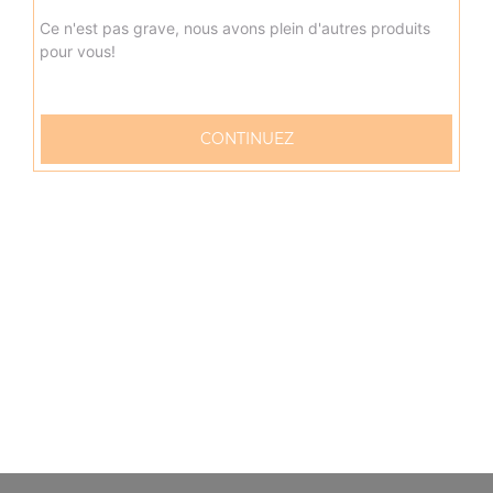
Ce n'est pas grave, nous avons plein d'autres produits
pour vous!
Petite portion de frites
3.00
€
CONTINUEZ
Grande portion de frites
4.00
€
Petite pottion de potatoes
3.50
€
Grande portion de potatoes
4.50
€