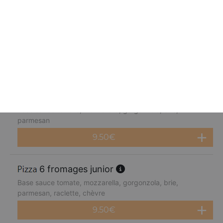
fruits de mer junior
Base sauce tomate, mozzarella, cocktail de fruits de mer,
citron
9.50
€
4 fromages junior
Base sauce tomate, mozzarella, gorgonzola, brie,
parmesan
9.50
€
6 fromages junior
Base sauce tomate, mozzarella, gorgonzola, brie,
parmesan, raclette, chèvre
9.50
€