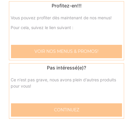
Profitez-en!!!
9.50
€
Vous pouvez profiter dès maintenant de nos menus!
neptune junior
Pour cela, suivez le lien suivant :
Base sauce tomate, mozzarella, thon, pommes de terre,
oeuf
9.50
€
VOIR NOS MENUS & PROMOS!
napolitaine junior
Pas intéressé(e)?
Base sauce tomate, mozzarella, anchois, câpres, olives
Ce n'est pas grave, nous avons plein d'autres produits
9.50
€
pour vous!
pacifico junior
CONTINUEZ
Base sauce tomate, mozzarella, saumon fumé, oeufs de
lump, crème fraîche, citron
9.50
€