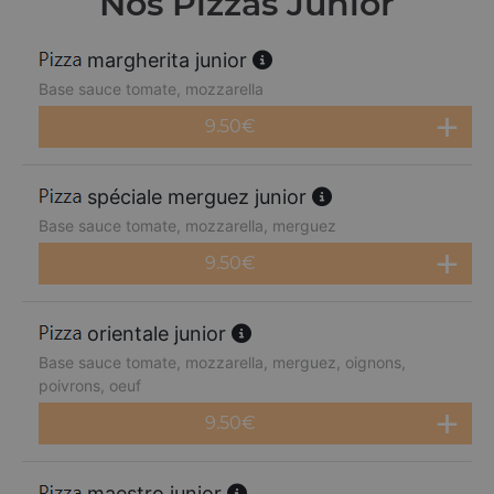
Nos Pizzas Junior
margherita junior
Base sauce tomate, mozzarella
9.50
€
spéciale merguez junior
Base sauce tomate, mozzarella, merguez
9.50
€
orientale junior
Base sauce tomate, mozzarella, merguez, oignons,
poivrons, oeuf
9.50
€
maestro junior