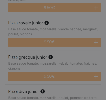
9.50
€
royale junior
Base sauce tomate, mozzarella, viande hachée, merguez,
poulet, oignons
9.50
€
grecque junior
Base sauce tomate, mozzarella, kebab, tomates fraîches,
oignons
9.50
€
diva junior
Base sauce tomate, mozzarella, poulet, pommes de terre,
chèvre